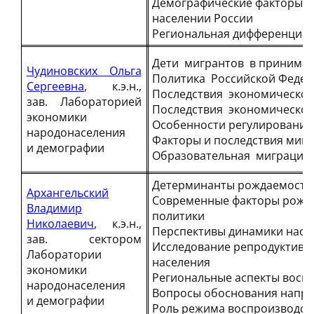
Демографические факторы и 
населении России
Региональная дифференциац
Дети мигрантов в принима
Чудиновских Ольга
Политика Российской Федера
Сергеевна
, к.э.н.,
Последствия экономической
зав. Лабораторией
Последствия экономической
экономики
Особенности регулирования
народонаселения
Факторы и последствия мигр
и демографии
Образовательная миграция 
Детерминанты рождаемости 
Архангельский
Современные факторы рожда
Владимир
политики
Николаевич
, к.э.н.,
Перспективы динамики насе
зав. сектором
Исследование репродуктивно
Лаборатории
населения
экономики
Региональные аспекты воспр
народонаселения
Вопросы обоснования напра
и демографии
Роль режима воспроизводств