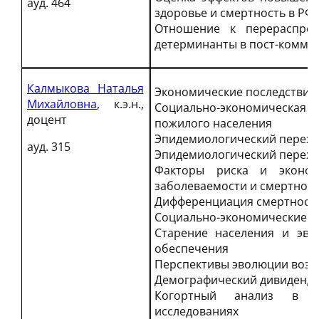
ауд. 464
здоровье и смертность в РФ
Отношение к перераспред
детерминанты в пост-коммун
Калмыкова Наталья
Экономические последствия
Михайловна
, к.э.н.,
Социально-экономическая 
доцент
пожилого населения
Эпидемиологический перехо
ауд. 315
Эпидемиологический перехо
Факторы риска и эконом
заболеваемости и смертнос
Дифференциация смертности
Социально-экономические и 
Старение населения и эво
обеспечения
Перспективы эволюции возра
Демографический дивиденд 
Когортный анализ в де
исследованиях