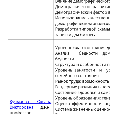
Влияние демографического р
Демографическое развитие К
Демографический фактор во
Использование качественных
демографическом анализе: 
Разработка типовой схемы 
записки для бизнеса
Уровень благосостояния до
Анализ бедности домохо
бедности
Структура и особенности пи
Уровень занятости и уров
семейного состояния
Рынок труда: возможность с
Гендерные различия в нефо
Состояние здоровья и само
Уровень образования: тенд
Кучмаева Оксана
Оценка эффективности соци
Викторовна
, д.э.н.,
Система жизненных ценност
профессор