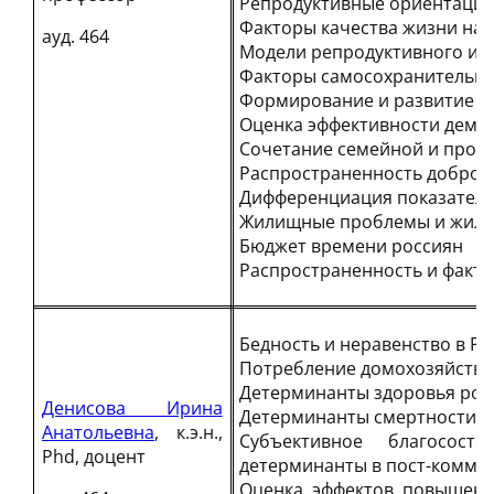
Репродуктивные ориентации 
Факторы качества жизни на
ауд. 464
Модели репродуктивного и 
Факторы самосохранительно
Формирование и развитие ч
Оценка эффективности демо
Сочетание семейной и проф
Распространенность добров
Дифференциация показателе
Жилищные проблемы и жили
Бюджет времени россиян
Распространенность и факт
Бедность и неравенство в Р
Потребление домохозяйств 
Детерминанты здоровья рос
Денисова Ирина
Детерминанты смертности р
Анатольевна
, к.э.н.,
Субъективное благосост
Phd, доцент
детерминанты в пост-коммун
Оценка эффектов повышени