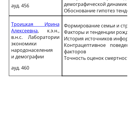
демографической динамике
ауд. 456
Обоснование гипотез тенден
Троицкая Ирина
Формирование семьи и струк
Алексеевна
, к.э.н.,
Факторы и тенденции рожда
в.н.с. Лаборатории
История источников информ
экономики
Контрацептивное поведен
народонаселения
факторов
и демографии
Точность оценок смертности
ауд. 460