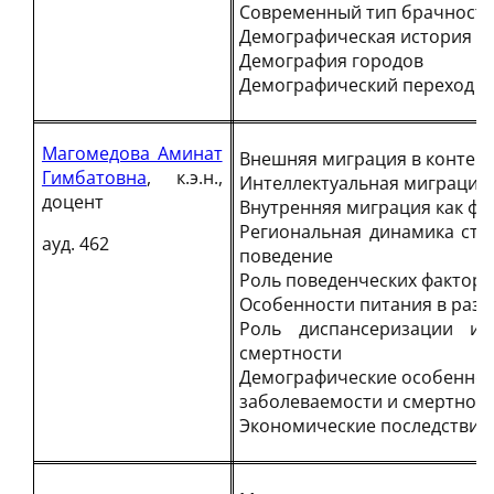
Современный тип брачности 
Демографическая история н
Демография городов
Демографический переход в 
Магомедова Аминат
Внешняя миграция в контек
Гимбатовна
, к.э.н.,
Интеллектуальная миграция
доцент
Внутренняя миграция как фа
Региональная динамика стр
ауд. 462
поведение
Роль поведенческих фактор
Особенности питания в разн
Роль диспансеризации и
смертности
Демографические особеннос
заболеваемости и смертнос
Экономические последствия