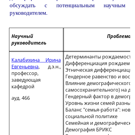
обсуждать с потенциальным научным
руководителем.
Научный
Проблемат
руководитель
Детерминанты рождаемости
Калабихина Ирина
Дифференциация рождаемост
Евгеньевна
, д.э.н.,
Этническая дифференциаци
профессор,
Гендерное равенство и восп
заведующая
Влияние демографического п
кафедрой
самосохранительного) на де
Гендерный фактор в демогр
ауд. 466
Уровнь жизни семей разных
Баланс "семья-работа": новы
социальной политике
Семейная и демографическая
Демография БРИКС