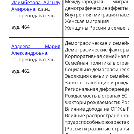
Международная миграци
Илимбетова Айсылу
демографические эффекты
Амировна
, к.э.н.,
Внутренняя миграция насел
ст. преподаватель
Женская миграция
ауд. 464
Женщины России в семье, эк
Демографическая и семейная
Авдеева Мария
Демографические факторы и
Александровна
,
Корпоративная семейная по
ст. преподаватель
Семейная политика в страна
Социально-демографическая 
ауд. 462
Эволюция семьи и семейной 
Занятость женщин и рождаем
Региональная дифференциац
Рождаемость в странах ЕС
Факторы рождаемости: Росси
Влияние дохода на ОПЖ в Рос
Влияние распространенности
трудоспособных возрастах 
(Россия и развитые страны м