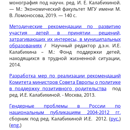
монография под научн. ред. И. Е. Калабихиной.
— М.: Экономический факультет МГУ имени М.
В. Ломоносова, 2019. — 140 с.
Методические рекомендации по развитию
участия детей в принятии решений,
затрагивающих их интересы, в муниципальных
образованиях
/ Научный редактор д.э.н. И.Е.
Калабихина – М.: Фонд поддержки детей,
находящихся в трудной жизненной ситуации,
2014.
Разработка мер по реализации рекомендаций
Комитета министров Совета Европы о политике
в поддержку позитивного родительства
под
ред. И.Е. Калабихиной. - Москва, 2013.
Гендерные проблемы в России по
национальным публикациям 2004-2012 гг.
сборник под ред. Калабихиной И.Е. 2012. (
рус.
)
(
eng.
)