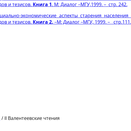
дов и тезисов.
Книга 1
. М: Диалог –МГУ,1999. – стр. 242.
циально-экономические аспекты старения населения 
дов и тезисов.
Книга 2.
–М: Диалог –МГУ, 1999. – стр.111
я
/
II Валентеевские чтения