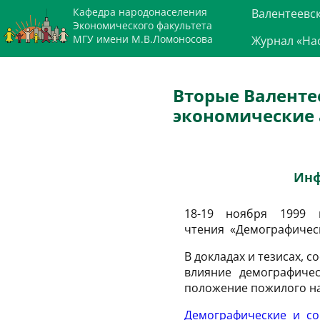
Кафедра народонаселения
Валентеевс
Экономического факультета
МГУ имени М.В.Ломоносова
Журнал «На
Вторые Валенте
экономические 
Инф
18-19 ноября 1999
чтения «Демографическ
В докладах и тезисах, 
влияние демографичес
положение пожилого на
Демографические и со