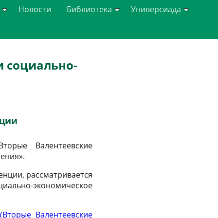
Новости
Библиотека
Универсиада
и социально-
нции
орые Валентеевские
ения».
ренции, рассматривается
циально-экономическое
(Вторые Валентеевские