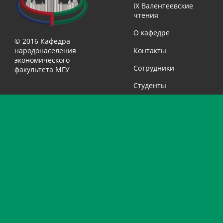
IX Валентеевские
чтения
О кафедре
© 2016 Кафедра
народонаселения
Контакты
экономического
Сотрудники
факультета МГУ
Студенты
Выпускники
Учащимся
Библиотека
Учебные
Исследования
программы
Учебные
Выбор темы
материалы
научной работы
Полезные ссылки
Архив тем научных