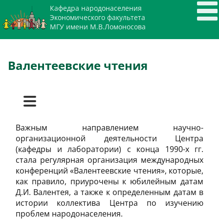
Кафедра народонаселения
Экономического факультета
МГУ имени М.В.Ломоносова
Валентеевские чтения
Важным направлением научно-
XI Валентеевские чтения
организационной деятельности Центра
(кафедры и лаборатории) с конца 1990-х гг.
X Валентеевские чтения
стала регулярная организация международных
конференций «Валентеевские чтения», которые,
как правило, приурочены к юбилейным датам
IX Валентеевские чтения
Д.И. Валентея, а также к определенным датам в
истории коллектива Центра по изучению
проблем народонаселения.
VIII Валентеевские чтения