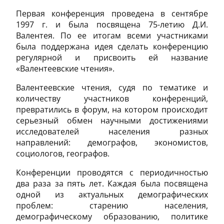
Первая конференция проведена в сентябре
1997 г. и была посвящена 75-летию Д.И.
VII Валентеевские чтения
Валентея. По ее итогам всеми участниками
была поддержана идея сделать конференцию
VI Валентеевские чтения
регулярной и присвоить ей название
«Валентеевские чтения».
V Валентеевские чтения
Валентеевские чтения, судя по тематике и
количеству участников конференций,
превратились в форум, на котором происходит
IV Валентеевские чтения
серьезный обмен научными достижениями
исследователей населения разных
направлений: демографов, экономистов,
III Валентеевские чтения
социологов, географов.
Конференции проводятся с периодичностью
II Валентеевские чтения
два раза за пять лет. Каждая была посвящена
одной из актуальных демографических
проблем: старению населения,
демографическому образованию, политике