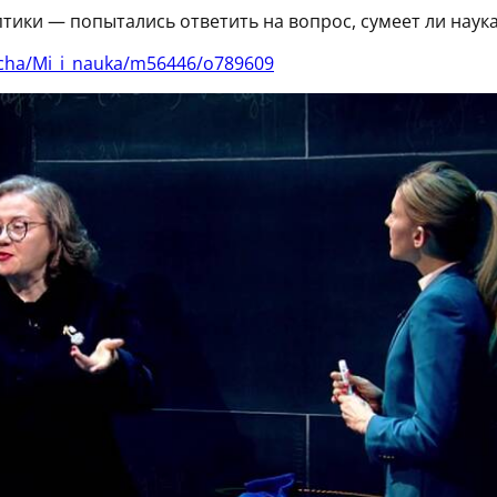
ики — попытались ответить на вопрос, сумеет ли наука
acha/Mi_i_nauka/m56446/o789609