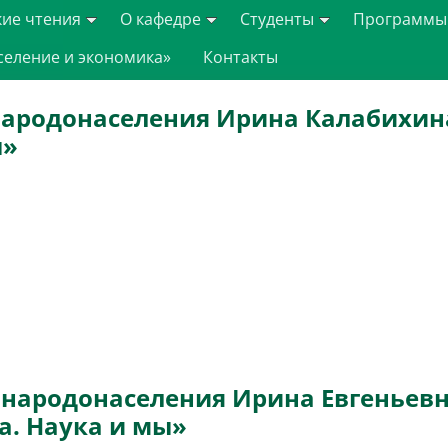
кие чтения
О кафедре
Студенты
Программы
селение и экономика»
Контакты
ародонаселения Ирина Калабихина
ы»
ародонаселения Ирина Евгеньевна
а. Наука и мы»